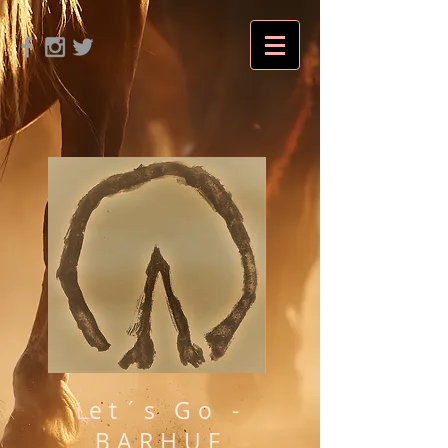
et´s Go -
L
BARHUF