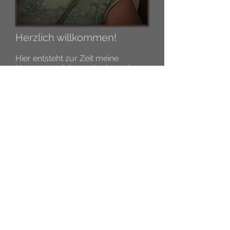
Herzlich willkommen!
Hier entsteht zur Zeit meine
Homepage, ich werde sie nach
und nach mit Inhalten füllen.
Ihr seid eingeladen, dies zu
beobachten.
Brigitte Hähnel
Kellinghusen
Barhufpflege Brigitte Hähnel
0176-23563491