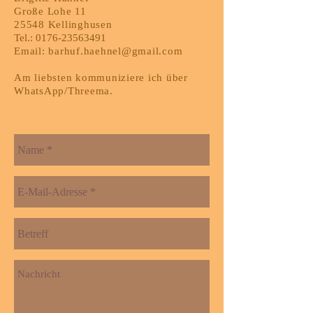
Große Lohe 11
25548 Kellinghusen
Tel.:
0176-23563491
Email:
barhuf.haehnel@gmail.com
Am liebsten kommuniziere ich über
WhatsApp/Threema.